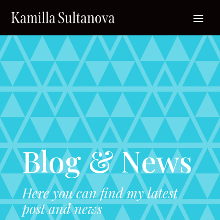
Blog & News
Here you can find my latest
post and news