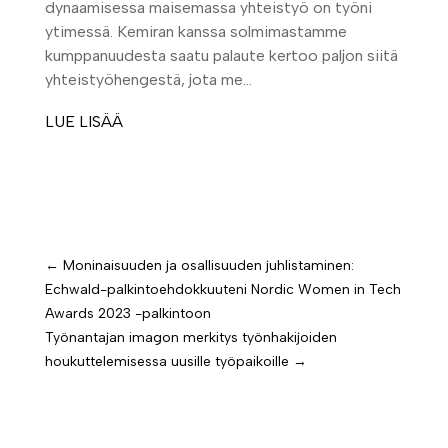
dynaamisessa maisemassa yhteistyö on työni
ytimessä. Kemiran kanssa solmimastamme
kumppanuudesta saatu palaute kertoo paljon siitä
yhteistyöhengestä, jota me...
LUE LISÄÄ
←
Moninaisuuden ja osallisuuden juhlistaminen:
Echwald-palkintoehdokkuuteni Nordic Women in Tech
Awards 2023 -palkintoon
Työnantajan imagon merkitys työnhakijoiden
houkuttelemisessa uusille työpaikoille
→