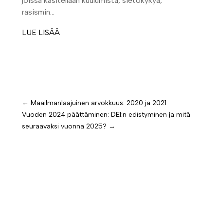
joissa käsitellään kuulumista, sietokykyä,
rasismin...
LUE LISÄÄ
←
Maailmanlaajuinen arvokkuus: 2020 ja 2021
Vuoden 2024 päättäminen: DEI:n edistyminen ja mitä
seuraavaksi vuonna 2025?
→