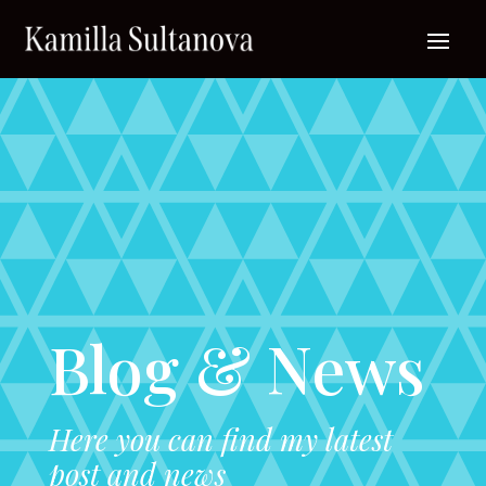
Blog & News
Here you can find my latest
post and news