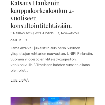
Katsaus Hankenin
kauppakorkeakoulun 2-
vuotiseen
konsultointitehtävään.
11 MARRAS 2024
|
MONIMUOTOISUUS, TASA-ARVO &
OSALLISUUS
Tämä artikkeli julkaistiin alun perin Suomen
yliopistojen rehtorien neuvoston, UNIFI Finlandin,
Suomen yliopistojen yhteistyöjärjestön,
verkkosivuilla. Viimeisten kahden vuoden aikana
olen ollut...
LUE LISÄÄ