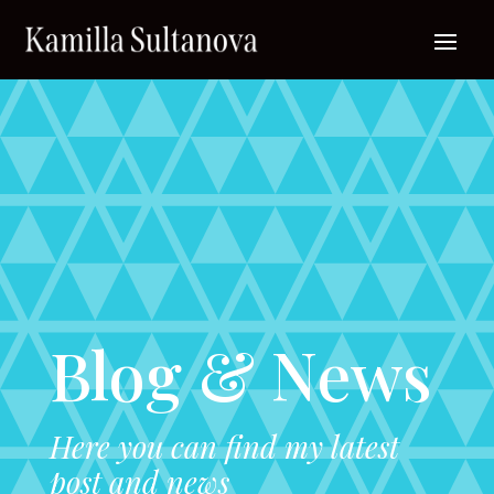
Blog & News
Here you can find my latest
post and news