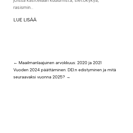
joissa käsitellään kuulumista, sietokykyä,
rasismin...
LUE LISÄÄ
←
Maailmanlaajuinen arvokkuus: 2020 ja 2021
Vuoden 2024 päättäminen: DEI:n edistyminen ja mitä
seuraavaksi vuonna 2025?
→