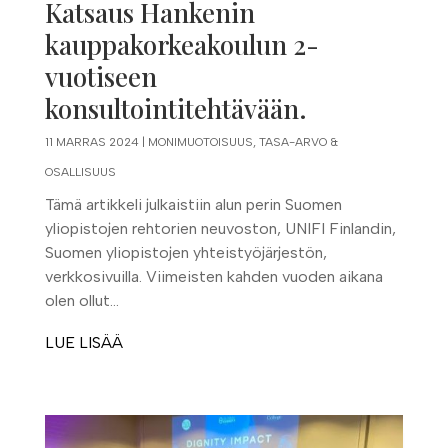
Katsaus Hankenin
kauppakorkeakoulun 2-
vuotiseen
konsultointitehtävään.
11 MARRAS 2024
|
MONIMUOTOISUUS, TASA-ARVO &
OSALLISUUS
Tämä artikkeli julkaistiin alun perin Suomen
yliopistojen rehtorien neuvoston, UNIFI Finlandin,
Suomen yliopistojen yhteistyöjärjestön,
verkkosivuilla. Viimeisten kahden vuoden aikana
olen ollut...
LUE LISÄÄ