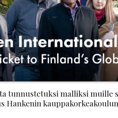
a tunnustetuksi malliksi muille 
aus Hankenin kauppakorkeakoulun