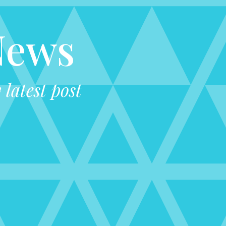
News
latest post