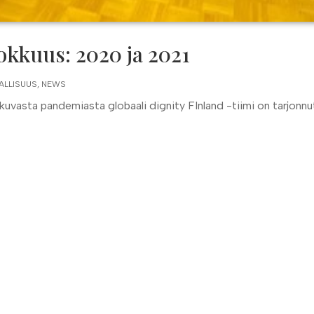
okkuus: 2020 ja 2021
ALLISUUS
,
NEWS
kuvasta pandemiasta globaali dignity FInland -tiimi on tarjonnut
.
Vuoden 2024 päättäminen: DEI:n e