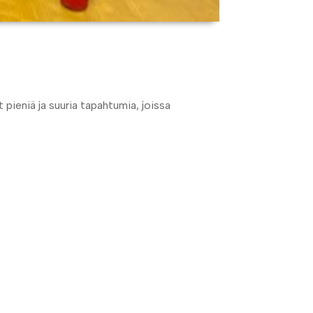
 pieniä ja suuria tapahtumia, joissa
distyminen ja mitä seuraavaksi vuonna 2025?
→