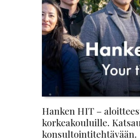
Hanken HIT – aloitteest
korkeakouluille. Kats
konsultointitehtävään.